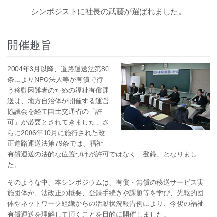
シンポジストに社長の武藤が選ばれました。
開催趣旨
2004年3月以降、道路運送法第80
条によりNPO法人等が有償で行
う移動困難者のための福祉有償運
送は、地方自治体が開催する運営
協議会を経て国土交通省の「許
可」が必要とされてきました。さ
らに2006年10月に施行された改
正道路運送法第79条では、福祉
有償運送の法的な位置づけが許可ではなく「登録」となりまし
た。
そのような中、本シンポジウムは、有償・無償の移送サービス実
施団体が、法改正の概要、登録手続きや課題等を学び、先駆的団
体やネットワーク組織からの活動状況報告例により、今後の福祉
有償運送を理解して頂くことを目的に開催しました。