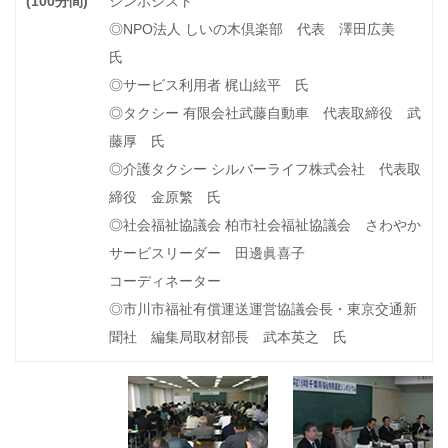
(100分間)
シンポジスト
◎NPO法人 しいの木倶楽部 代表 澤田広美
氏
◎サービス利用者 梶山絃平 氏
◎タクシー 有限会社武藤自動車 代表取締役 武
藤厚 氏
◎介護タクシー シルバーライフ株式会社 代表取
締役 金原繁 氏
◎社会福祉協議会 柏市社会福祉協議会 さわやか
サービスリーダー 田邊眞喜子
コーディネーター
◎市川市福祉有償運送運営協議会長・東京交通新
聞社 編集局取材部長 武本英之 氏