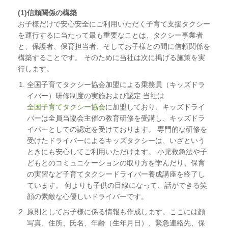
(1)信頼関係の構築
お子様だけで安心安全にご利用いただく子育て支援タクシー
を運行するに当たって最も重要なことは、タクシー事業者
と、保護者、保育担当者、そしてお子様との間に信頼関係を
構築することです。 そのために当社は次に掲げる施策を実
行します。
全国子育てタクシー協会加盟による乗務員（キッズドラ
イバー）研修制度の実施および認定 当社は
全国子育てタクシー協会
に加盟しており、キッズドライ
バーは全員当協会主催の教育研修を受講し、キッズドラ
イバーとしての認定を受けております。 専門的な研修を
受けたドライバーによるキッズタクシーは、いざという
ときにも安心してご利用いただけます。 小児救急法や子
どもとのコミュニケーションの取り方を学んだり、保育
の実習など子育てタクシードライバー養成講座を終了し
ています。 何よりも子供の目線になって、話ができる笑
顔の素敵な心優しいドライバーです。
原則としてお子様に係る情報も作成します。ここには顔
写真、住所、氏名、年齢（生年月日）、緊急連絡先、保