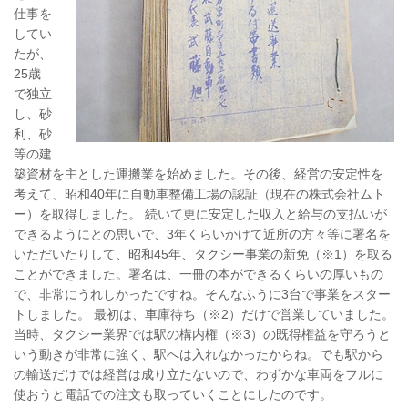
仕事を
してい
たが、
25歳
で独立
し、砂
利、砂
等の建
築資材を主とした運搬業を始めました。その後、経営の安定性を
考えて、昭和40年に自動車整備工場の認証（現在の株式会社ムト
ー）を取得しました。 続いて更に安定した収入と給与の支払いが
できるようにとの思いで、3年くらいかけて近所の方々等に署名を
いただいたりして、昭和45年、タクシー事業の新免（※1）を取る
ことができました。署名は、一冊の本ができるくらいの厚いもの
で、非常にうれしかったですね。そんなふうに3台で事業をスター
トしました。 最初は、車庫待ち（※2）だけで営業していました。
当時、タクシー業界では駅の構内権（※3）の既得権益を守ろうと
いう動きが非常に強く、駅へは入れなかったからね。でも駅から
の輸送だけでは経営は成り立たないので、わずかな車両をフルに
使おうと電話での注文も取っていくことにしたのです。