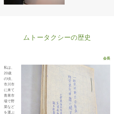
ムトータクシーの歴史
会長
私は、
20歳
の頃、
市川市
に来て
青果市
場で野
菜など
を運ぶ