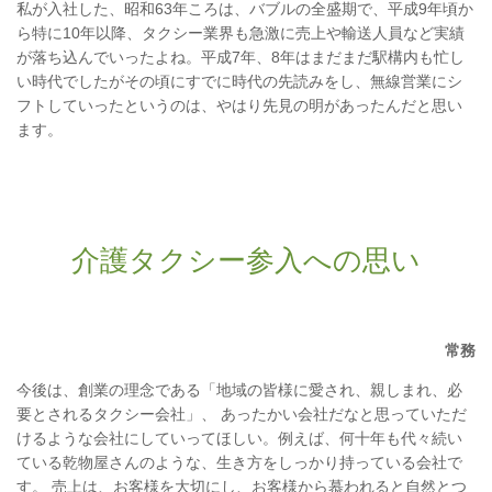
私が入社した、昭和63年ころは、バブルの全盛期で、平成9年頃か
ら特に10年以降、タクシー業界も急激に売上や輸送人員など実績
が落ち込んでいったよね。平成7年、8年はまだまだ駅構内も忙し
い時代でしたがその頃にすでに時代の先読みをし、無線営業にシ
フトしていったというのは、やはり先見の明があったんだと思い
ます。
介護タクシー参入への思い
常務
今後は、創業の理念である「地域の皆様に愛され、親しまれ、必
要とされるタクシー会社」、 あったかい会社だなと思っていただ
けるような会社にしていってほしい。例えば、何十年も代々続い
ている乾物屋さんのような、生き方をしっかり持っている会社で
す。 売上は、お客様を大切にし、お客様から慕われると自然とつ