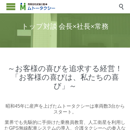

トップ対談 会長×社長×常務
～お客様の喜びを追求する経営！
「お客様の喜びは、私たちの喜
び」～
昭和45年に産声を上げたムトータクシーは車両数3台から
スタート。
業界でも先駆的に手掛けた乗務員教育、人工衛星を利用し
たGPS無線配車システムの導入、介護タクシーへの参入な