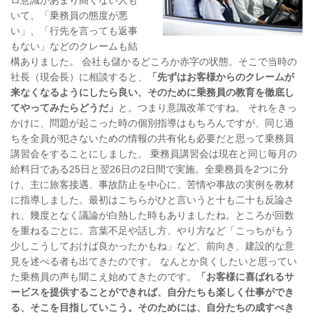
いて、「乗務員の態度が悪
い」、「行先を言っても返事
もない」などのクレームも結
構ありました。 会社も儲かるどころか赤字の状態。そこで当時の
社長（現会長）に相談すると、
「先ずはお客様からのクレームが
来なくなるようにしたら良い、そのために乗務員の教育を徹底し
てやってみたらどうだ」
と。つまり意識改革ですね。 それをきっ
かけに、問題が起こった時の個別指導はもちろんですが、同じ過
ちを全員が犯さないための情報の共有化も必要だと思って乗務員
講習会をすることにしました。 乗務員講習会は現在と同じ毎月の
給料日である25日と翌26日の2日間で実施。全乗務員を2つに分
け、主に旅客接遇、事故防止を中心に、苦情や事故の実例を教材
に指導しました。最初はこちらがひと言いうと十も二十も反論さ
れ、幾度となく議論が白熱した時もありましたね。ところが回数
を重ねるごとに、言葉不足や話し方、やり方など「こっちがもう
少しこうしておけば良かったかもね」など、前向き、建設的な意
見を述べる者も出てきたのです。 なんとか良くしたいと思ってい
た乗務員の声も聞こえ始めてきたのです。
「お客様に喜ばれるサ
ービスを提供することができれば、自分たちも楽しく仕事ができ
る、そこを目指していこう。そのためには、自分たちの成すべき