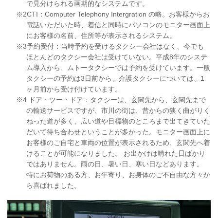
で見分けられる画期的なシステムです。
※2CTI：Computer Telephony Intergration の略。お客様からお
電話いただいた時、着信と同時にパソコンのモニター画面上
にお客様の名前、住所等が表示されるシステム。
※3予約受付：当時予約を受けるタクシー会社はなく、今でも
ほとんどのタクシー会社は受けていない。平成8年のシステ
ム導入から、ムトータクシーでは予約を受けています。一般
タクシーの予約は3日前から、介護タクシーについては、1
ヶ月前から受け付けています。
※4 ドア・ツー・ドア：タクシーは、玄関先から、玄関先まで
の輸送サービスですが、市川の街は、昔からの狭く曲がりく
ねった道が多く、広い道や目標物のところまで出てきていた
だいて待ち合わせということが多かった。モニター画面上に
お客様のご自宅と車両の位置が表示されるため、玄関先へ着
けることが可能になりました。 お出かけは晴れた日ばかり
ではありません。雨の日、暑い日、寒い日などあります。
特にお荷物のある方、お年寄り、お身体のご不自由な方々か
ら喜ばれました。