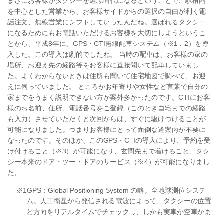
まさにお客様がタクシーを選ぶ時代になるということで、駅構内
を中心とした営業から、お客様サイドからの選択の自由が利く電
話注文、無線営業にシフトしていったんだね。選ばれるタクシー
になるためにもお電話いただけるお客様を大切にしようというこ
とから、平成8年に、GPS・CTI無線配車システム（※1．2）を導
入した。この導入は劇的でしたね。 当時の配車は、お客様の家の
場所、お迎え先の経路等をお客様に直接聞いて配車していまし
た。よくわからないときは住所も聞いて住宅地図で調べて、お迎
えに伺っていました。 ところがお年寄りや女性など言葉で自分の
家までをうまく説明できない方が案外多かったのです。CTIにお客
様のお名前、住所、電話番号をご登録（このとき自宅までの経路
も入力）させていただくと次回からは、すぐに駆けつけることが
可能になりました。つまりお客様にとって面倒な道案内が不要に
なったのです。そのほか、このGPS・CTIの導入により、予約を受
け付けること（※3）が可能になり、玄関先まで着けること、タク
シー本来のドア・ツー・ドアのサービス（※4）が可能になりまし
た。
※1GPS：Global Positioning System の略。全地球測位システ
ム。人工衛星から発信される電波によって、タクシーの位置
と方向をリアルタイムでチェックし、しかも実車か空車かま