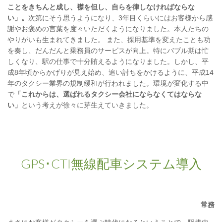
ことをきちんと成し、襟を但し、自らを律しなければならな
い」。
次第にそう思うようになり、3年目くらいにはお客様から感
謝やお褒めの言葉を度々いただくようになりました。本人たちの
やりがいも生まれてきました。 また、採用基準を変えたことも功
を奏し、だんだんと乗務員のサービスが向上。特にバブル期は忙
しくなり、駅の仕事で十分賄えるようになりました。しかし、平
成8年頃からかげりが見え始め、追い討ちをかけるように、平成14
年のタクシー業界の規制緩和が行われました。環境が変化する中
で
「これからは、選ばれるタクシー会社にならなくてはならな
い」
という考えが徐々に芽生えていきました。
GPS･CTI無線配車システム導入
常務