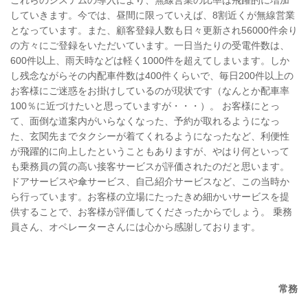
していきます。今では、昼間に限っていえば、8割近くが無線営業
となっています。また、顧客登録人数も日々更新され56000件余り
の方々にご登録をいただいています。一日当たりの受電件数は、
600件以上、雨天時などは軽く1000件を超えてしまいます。しか
し残念ながらその内配車件数は400件くらいで、毎日200件以上の
お客様にご迷惑をお掛けしているのが現状です（なんとか配車率
100％に近づけたいと思っていますが・・・）。 お客様にとっ
て、面倒な道案内がいらなくなった、予約が取れるようになっ
た、玄関先までタクシーが着てくれるようになったなど、利便性
が飛躍的に向上したということもありますが、やはり何といって
も乗務員の質の高い接客サービスが評価されたのだと思います。
ドアサービスや傘サービス、自己紹介サービスなど、この当時か
ら行っています。お客様の立場にたったきめ細かいサービスを提
供することで、お客様が評価してくださったからでしょう。 乗務
員さん、オペレーターさんには心から感謝しております。
常務