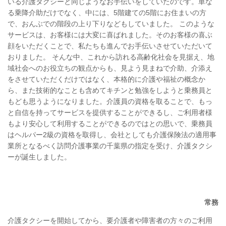
いる介護タクシーと同じようなお手伝いをしていたのです。単な
る乗降介助だけでなく、中には、5階建ての5階にお住まいの方
で、おんぶでの階段の上り下りなどもしていました。 このような
サービスは、お客様には大変に喜ばれました。そのお客様の喜ぶ
顔をいただくことで、私たちも進んでお手伝いさせていただいて
おりました。 そんな中、これから訪れる高齢化社会を見据え、地
域社会へのお役立ちの観点からも、見よう見まねで介助、介添え
をさせていただくだけではなく、本格的に介護や福祉の概念か
ら、また技術的なことも含めてキチンと勉強をしようと乗務員と
もども思うようになりました。介護員の資格を取ることで、もっ
と自信を持ってサービスを提供することができるし、ご利用者様
もより安心して利用することができるのではとの思いで、乗務員
はヘルパー2級の資格を取得し、会社としても介護保険法の適用事
業所となるべく訪問介護事業の千葉県の指定を受け、介護タクシ
ーが誕生しました。
常務
介護タクシーを開始してから、要介護者や障害者の方々のご利用