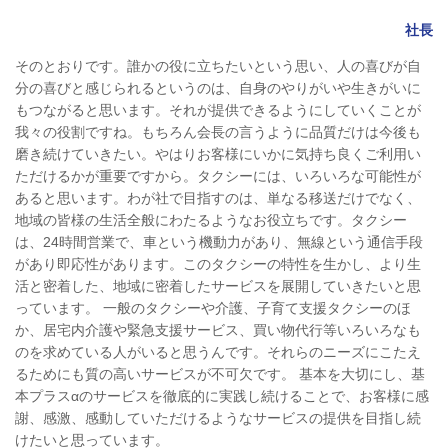
社長
そのとおりです。誰かの役に立ちたいという思い、人の喜びが自
分の喜びと感じられるというのは、自身のやりがいや生きがいに
もつながると思います。それが提供できるようにしていくことが
我々の役割ですね。もちろん会長の言うように品質だけは今後も
磨き続けていきたい。やはりお客様にいかに気持ち良くご利用い
ただけるかが重要ですから。タクシーには、いろいろな可能性が
あると思います。わが社で目指すのは、単なる移送だけでなく、
地域の皆様の生活全般にわたるようなお役立ちです。タクシー
は、24時間営業で、車という機動力があり、無線という通信手段
があり即応性があります。このタクシーの特性を生かし、より生
活と密着した、地域に密着したサービスを展開していきたいと思
っています。 一般のタクシーや介護、子育て支援タクシーのほ
か、居宅内介護や緊急支援サービス、買い物代行等いろいろなも
のを求めている人がいると思うんです。それらのニーズにこたえ
るためにも質の高いサービスが不可欠です。 基本を大切にし、基
本プラスαのサービスを徹底的に実践し続けることで、お客様に感
謝、感激、感動していただけるようなサービスの提供を目指し続
けたいと思っています。