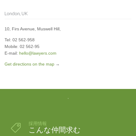
London, UK
10, Firs Avenue, Muswell Hill,
Tel: 02 562-958
Mobile: 02 562-95
E-mail:
hello@lawyers.com
Get directions on the map
→

採用情報

こんな仲間求む