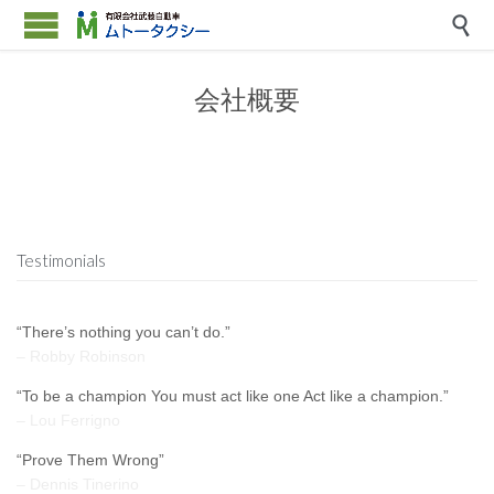

会社概要
Testimonials
“There’s nothing you can’t do.”
– Robby Robinson
“To be a champion You must act like one Act like a champion.”
– Lou Ferrigno
“Prove Them Wrong”
– Dennis Tinerino